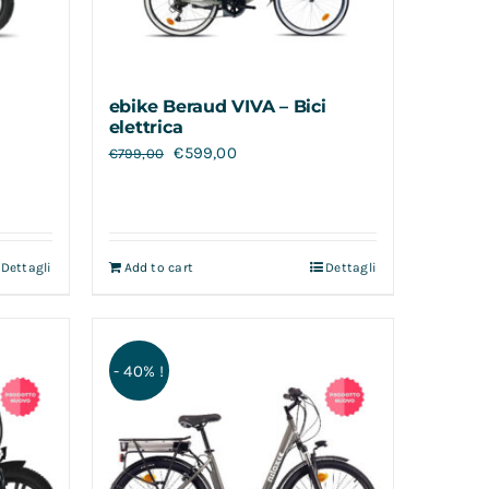
ebike Beraud VIVA – Bici
elettrica
€
599,00
€
799,00
Dettagli
Add to cart
Dettagli
- 40% !