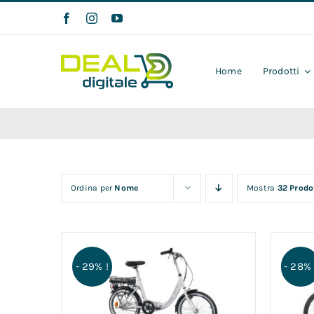
Salta
al
contenuto
Home
Prodotti
Ordina per
Nome
Mostra
32 Prodo
- 29% !
- 28% 