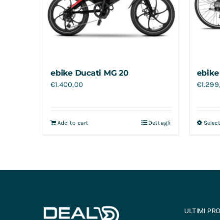
ebike Ducati MG 20
ebike
€
1.400,00
€
1.299
Add to cart
Dettagli
Selec
ULTIMI PR