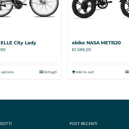
 ELLE City Lady
ebike NASA METIS20
,90
€
1.599,00
t options
Dettagli
Add to cart
ODOTTI
POST RECENTI