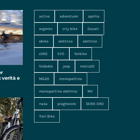
active
adventurer
aprilia
argento
city bike
Ducati
ebike
elettrica
elettrico
eSR2
EVO
fatbike
foldable
jeep
metis20
er
 verità e
MG20
monopattino
monopattino elettrico
MV
nasa
pieghevole
SERIE ORO
Trail Bike