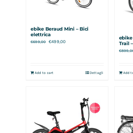
ebike Beraud Mini – Bici
elettrica
ebike
€
499,00
€
699,00
Trail 
€
899,0
Add to cart
Dettagli
Add t