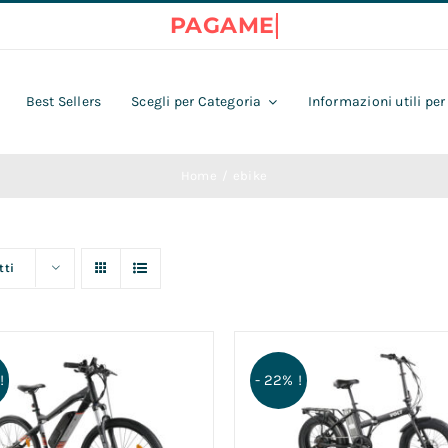
Best Sellers
Scegli per Categoria
Informazioni utili per
Home
ebike
tti
!
- 22% !