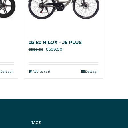
ebike NILOX – J5 PLUS
€
599,00
€
999,95
Dettagli
Add to cart
Dettagli
TAGS