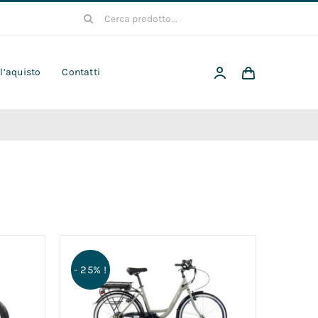
Cerca
per:
 l’aquisto
Contatti
- 25% !