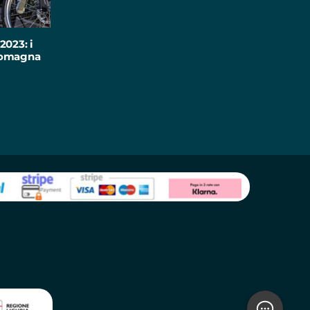
2023: i
-Romagna