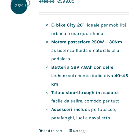
€
599,00
€
799,00
- 25% !
E-bike City 26"
: ideale per mobilità
urbana e uso quotidiano
Motore posteriore 250W – 30Nm
:
assistenza fluida e naturale alla
pedalata
Batteria 36V 7,8Ah con celle
Lishen
: autonomia indicativa
40–45
km
Telaio step-through in acciaio
:
facile da salire, comodo per tutti
Accessori inclusi
: portapacco,
parafanghi, luci e cavalletto
Add to cart
Dettagli