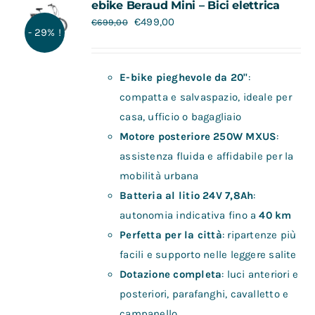
ebike Beraud Mini – Bici elettrica
€
499,00
€
699,00
- 29% !
E-bike pieghevole da 20"
:
compatta e salvaspazio, ideale per
casa, ufficio o bagagliaio
Motore posteriore 250W MXUS
:
assistenza fluida e affidabile per la
mobilità urbana
Batteria al litio 24V 7,8Ah
:
autonomia indicativa fino a
40 km
Perfetta per la città
: ripartenze più
facili e supporto nelle leggere salite
Dotazione completa
: luci anteriori e
posteriori, parafanghi, cavalletto e
campanello