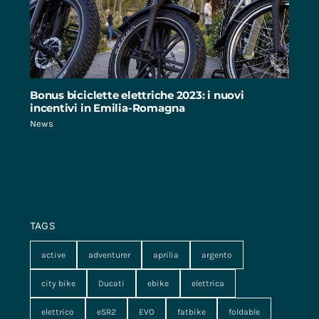
Bonus biciclette elettriche 2023: i nuovi
incentivi in Emilia-Romagna
News
TAGS
active
adventurer
aprilia
argento
city bike
Ducati
ebike
elettrica
elettrico
eSR2
EVO
fatbike
foldable