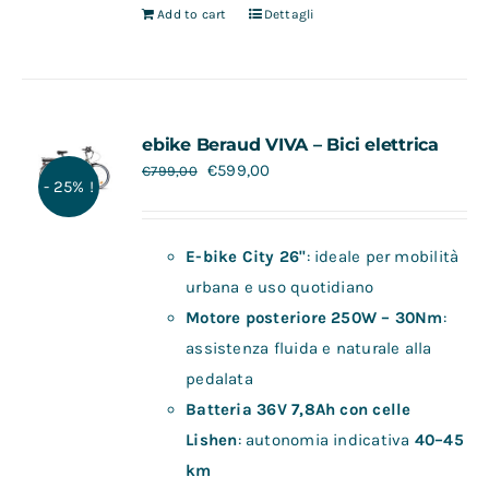
Add to cart
Dettagli
ebike Beraud VIVA – Bici elettrica
€
599,00
€
799,00
- 25% !
E-bike City 26"
: ideale per mobilità
urbana e uso quotidiano
Motore posteriore 250W – 30Nm
:
assistenza fluida e naturale alla
pedalata
Batteria 36V 7,8Ah con celle
Lishen
: autonomia indicativa
40–45
km