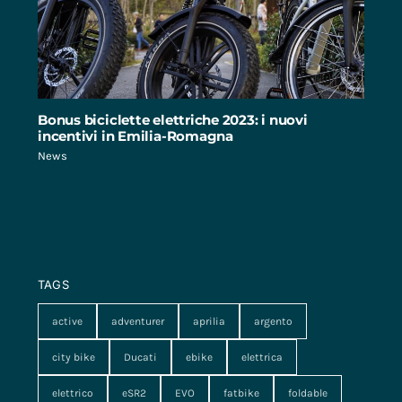
Bonus biciclette elettriche 2023: i nuovi
incentivi in Emilia-Romagna
News
TAGS
active
adventurer
aprilia
argento
city bike
Ducati
ebike
elettrica
elettrico
eSR2
EVO
fatbike
foldable