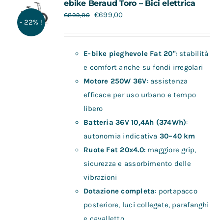
ebike Beraud Toro – Bici elettrica
€
699,00
€
899,00
- 22% !
E-bike pieghevole Fat 20"
: stabilità
e comfort anche su fondi irregolari
Motore 250W 36V
: assistenza
efficace per uso urbano e tempo
libero
Batteria 36V 10,4Ah (374Wh)
:
autonomia indicativa
30–40 km
Ruote Fat 20x4.0
: maggiore grip,
sicurezza e assorbimento delle
vibrazioni
Dotazione completa
: portapacco
posteriore, luci collegate, parafanghi
e cavalletto