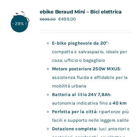
Contatti
ebike Beraud Mini – Bici elettrica
€
499,00
€
699,00
- 29% !
E-bike pieghevole da 20"
:
compatta e salvaspazio, ideale per
casa, ufficio o bagagliaio
Motore posteriore 250W MXUS
:
assistenza fluida e affidabile per la
mobilità urbana
Batteria al litio 24V 7,8Ah
:
autonomia indicativa fino a
40 km
Perfetta per la città
: ripartenze più
facili e supporto nelle leggere salite
Dotazione completa
: luci anteriori e