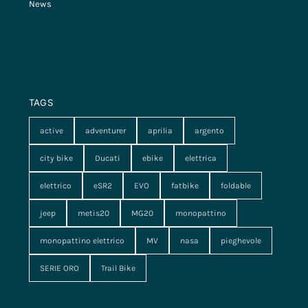
News
TAGS
active
adventurer
aprilia
argento
city bike
Ducati
ebike
elettrica
elettrico
eSR2
EVO
fatbike
foldable
jeep
metis20
MG20
monopattino
monopattino elettrico
MV
nasa
pieghevole
SERIE ORO
Trail Bike