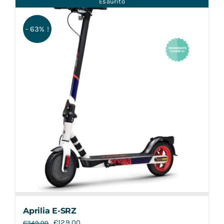
Esaurito
Contatti
- 63% !
Aprilia E-SRZ
€
129,00
€
349,00