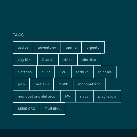
TAGS
active
adventurer
aprilia
argento
city bike
Ducati
ebike
elettrica
elettrico
eSR2
EVO
fatbike
foldable
jeep
metis20
MG20
monopattino
monopattino elettrico
MV
nasa
pieghevole
SERIE ORO
Trail Bike