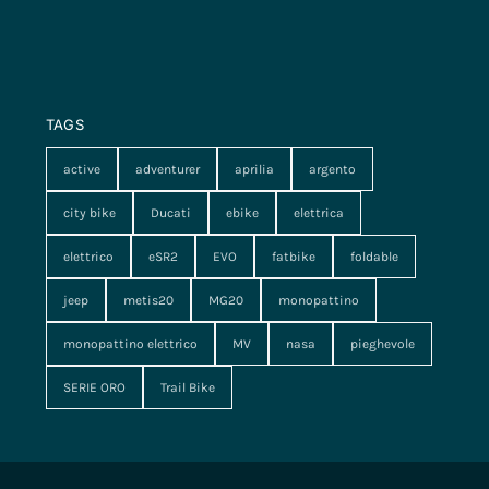
TAGS
active
adventurer
aprilia
argento
city bike
Ducati
ebike
elettrica
elettrico
eSR2
EVO
fatbike
foldable
jeep
metis20
MG20
monopattino
monopattino elettrico
MV
nasa
pieghevole
SERIE ORO
Trail Bike