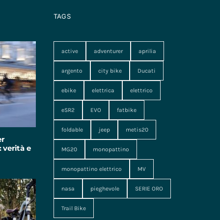
TAGS
active
adventurer
aprilia
argento
city bike
Ducati
ebike
elettrica
elettrico
eSR2
EVO
fatbike
foldable
jeep
metis20
er
 verità e
MG20
monopattino
monopattino elettrico
MV
nasa
pieghevole
SERIE ORO
Trail Bike