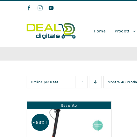
Salta
al
contenuto
Home
Prodotti
Ordina per
Data
Mostra
48 Prodo
Esaurito
- 63% !