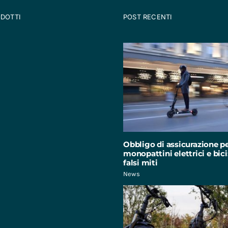
ODOTTI
POST RECENTI
Obbligo di assicurazione p
monopattini elettrici e bici:
falsi miti
News