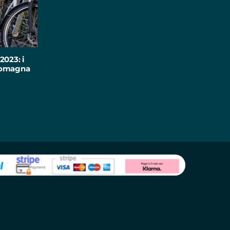
2023: i
-Romagna