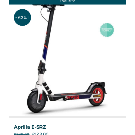
Esaurito
Contatti
- 63% !
Aprilia E-SRZ
€
129,00
€
349,00