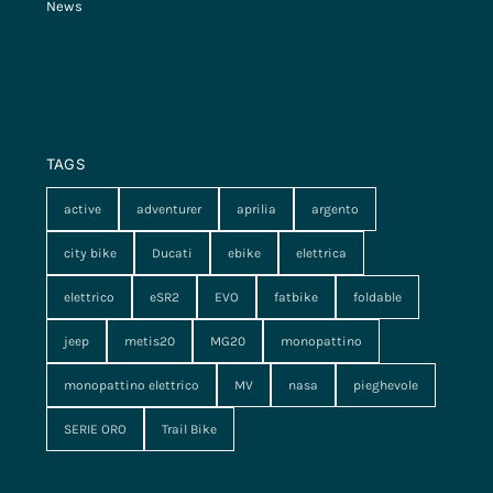
News
TAGS
active
adventurer
aprilia
argento
city bike
Ducati
ebike
elettrica
elettrico
eSR2
EVO
fatbike
foldable
jeep
metis20
MG20
monopattino
monopattino elettrico
MV
nasa
pieghevole
SERIE ORO
Trail Bike