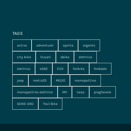
TAGS
active
adventurer
aprilia
argento
city bike
Ducati
ebike
elettrica
elettrico
eSR2
EVO
fatbike
foldable
jeep
metis20
MG20
monopattino
monopattino elettrico
MV
nasa
pieghevole
SERIE ORO
Trail Bike