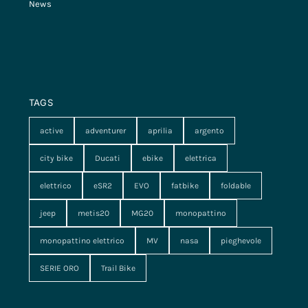
News
TAGS
active
adventurer
aprilia
argento
city bike
Ducati
ebike
elettrica
elettrico
eSR2
EVO
fatbike
foldable
jeep
metis20
MG20
monopattino
monopattino elettrico
MV
nasa
pieghevole
SERIE ORO
Trail Bike