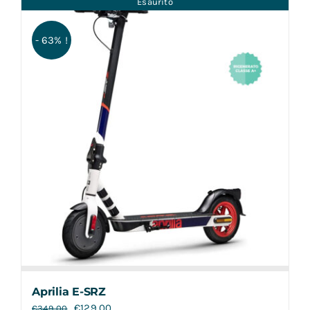
Esaurito
Contatti
- 63% !
Aprilia E-SRZ
€
129,00
€
349,00