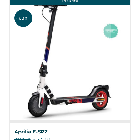
Esaurito
Contatti
- 63% !
Aprilia E-SRZ
€
129,00
€
349,00