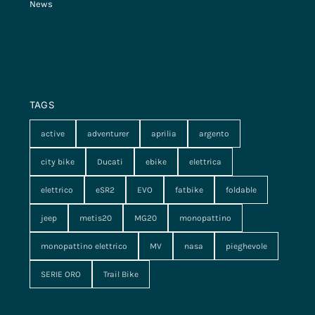
News
TAGS
active
adventurer
aprilia
argento
city bike
Ducati
ebike
elettrica
elettrico
eSR2
EVO
fatbike
foldable
jeep
metis20
MG20
monopattino
monopattino elettrico
MV
nasa
pieghevole
SERIE ORO
Trail Bike