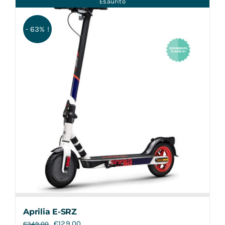
Esaurito
Contatti
- 63% !
Aprilia E-SRZ
€
129,00
€
349,00