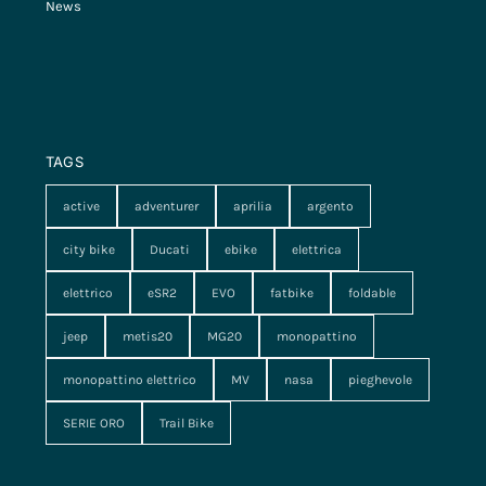
News
TAGS
active
adventurer
aprilia
argento
city bike
Ducati
ebike
elettrica
elettrico
eSR2
EVO
fatbike
foldable
jeep
metis20
MG20
monopattino
monopattino elettrico
MV
nasa
pieghevole
SERIE ORO
Trail Bike