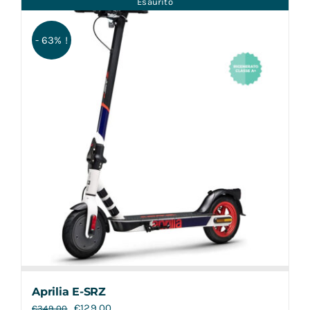
Esaurito
Contatti
- 63% !
Aprilia E-SRZ
€
129,00
€
349,00