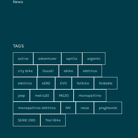
News
TAGS
active
adventurer
aprilia
argento
city bike
Ducati
ebike
elettrica
elettrico
eSR2
EVO
fatbike
foldable
jeep
metis20
MG20
monopattino
monopattino elettrico
MV
nasa
pieghevole
SERIE ORO
Trail Bike