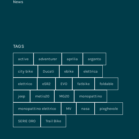
News
TAGS
active
adventurer
aprilia
argento
city bike
Ducati
ebike
elettrica
elettrico
eSR2
EVO
fatbike
foldable
jeep
metis20
MG20
monopattino
monopattino elettrico
MV
nasa
pieghevole
SERIE ORO
Trail Bike