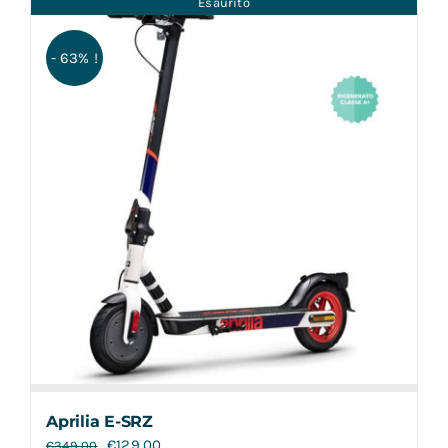
Esaurito
Contatti
- 63% !
Aprilia E-SRZ
€
129,00
€
349,00