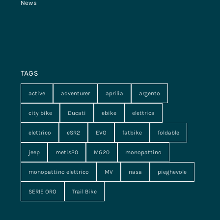
News
TAGS
active
adventurer
aprilia
argento
city bike
Ducati
ebike
elettrica
elettrico
eSR2
EVO
fatbike
foldable
jeep
metis20
MG20
monopattino
monopattino elettrico
MV
nasa
pieghevole
SERIE ORO
Trail Bike