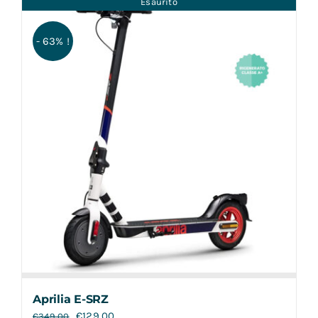
Esaurito
Contatti
- 63% !
Aprilia E-SRZ
€
129,00
€
349,00