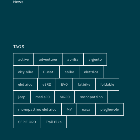
News
TAGS
active
adventurer
aprilia
argento
city bike
Ducati
ebike
elettrica
elettrico
eSR2
EVO
fatbike
foldable
jeep
metis20
MG20
monopattino
monopattino elettrico
MV
nasa
pieghevole
SERIE ORO
Trail Bike