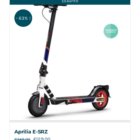
Esaurito
Contatti
- 63% !
Aprilia E-SRZ
€
129,00
€
349,00