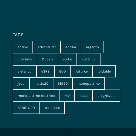
TAGS
active
adventurer
aprilia
argento
city bike
Ducati
ebike
elettrica
elettrico
eSR2
EVO
fatbike
foldable
jeep
metis20
MG20
monopattino
monopattino elettrico
MV
nasa
pieghevole
SERIE ORO
Trail Bike