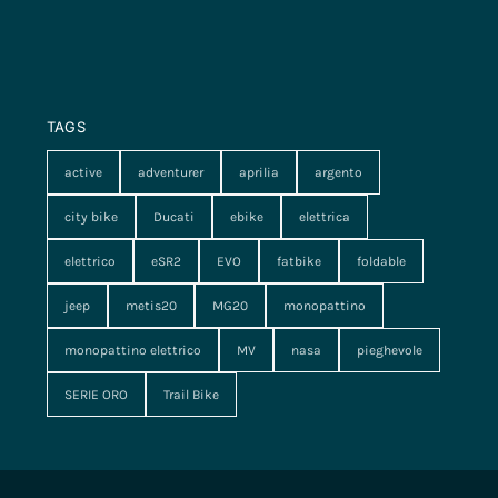
TAGS
active
adventurer
aprilia
argento
city bike
Ducati
ebike
elettrica
elettrico
eSR2
EVO
fatbike
foldable
jeep
metis20
MG20
monopattino
monopattino elettrico
MV
nasa
pieghevole
SERIE ORO
Trail Bike