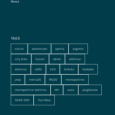
News
TAGS
active
adventurer
aprilia
argento
city bike
Ducati
ebike
elettrica
elettrico
eSR2
EVO
fatbike
foldable
jeep
metis20
MG20
monopattino
monopattino elettrico
MV
nasa
pieghevole
SERIE ORO
Trail Bike