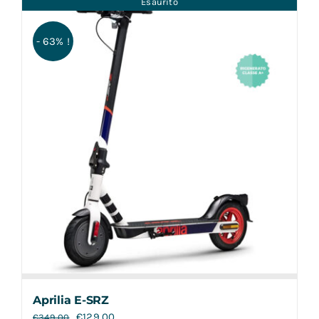
Esaurito
Contatti
- 63% !
Aprilia E-SRZ
€
129,00
€
349,00