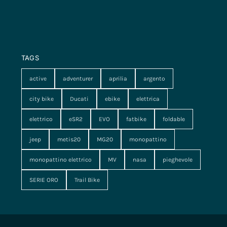
TAGS
active
adventurer
aprilia
argento
city bike
Ducati
ebike
elettrica
elettrico
eSR2
EVO
fatbike
foldable
jeep
metis20
MG20
monopattino
monopattino elettrico
MV
nasa
pieghevole
SERIE ORO
Trail Bike