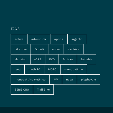
TAGS
active
adventurer
aprilia
argento
city bike
Ducati
ebike
elettrica
elettrico
eSR2
EVO
fatbike
foldable
jeep
metis20
MG20
monopattino
monopattino elettrico
MV
nasa
pieghevole
SERIE ORO
Trail Bike