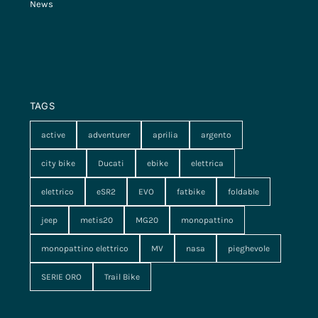
News
TAGS
active
adventurer
aprilia
argento
city bike
Ducati
ebike
elettrica
elettrico
eSR2
EVO
fatbike
foldable
jeep
metis20
MG20
monopattino
monopattino elettrico
MV
nasa
pieghevole
SERIE ORO
Trail Bike