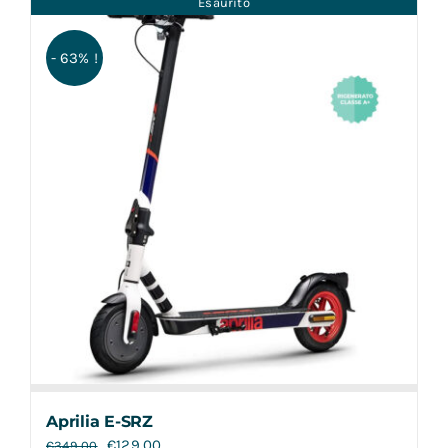
Esaurito
Contatti
- 63% !
Aprilia E-SRZ
€
129,00
€
349,00