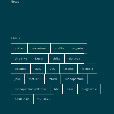
News
TAGS
active
adventurer
aprilia
argento
city bike
Ducati
ebike
elettrica
elettrico
eSR2
EVO
fatbike
foldable
jeep
metis20
MG20
monopattino
monopattino elettrico
MV
nasa
pieghevole
SERIE ORO
Trail Bike