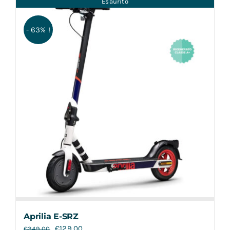
Esaurito
Contatti
- 63% !
Aprilia E-SRZ
€
129,00
€
349,00