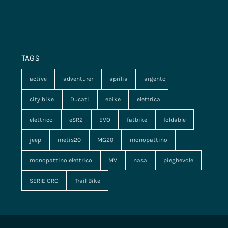
TAGS
active
adventurer
aprilia
argento
city bike
Ducati
ebike
elettrica
elettrico
eSR2
EVO
fatbike
foldable
jeep
metis20
MG20
monopattino
monopattino elettrico
MV
nasa
pieghevole
SERIE ORO
Trail Bike