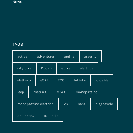
News
TAGS
active
adventurer
aprilia
argento
city bike
Ducati
ebike
elettrica
elettrico
eSR2
EVO
fatbike
foldable
jeep
metis20
MG20
monopattino
monopattino elettrico
MV
nasa
pieghevole
SERIE ORO
Trail Bike