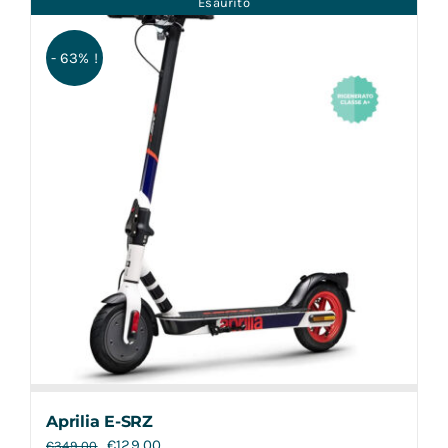
Esaurito
Contatti
- 63% !
Aprilia E-SRZ
€
129,00
€
349,00