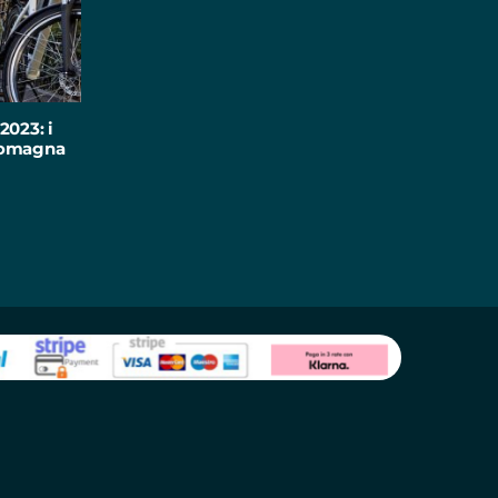
2023: i
-Romagna