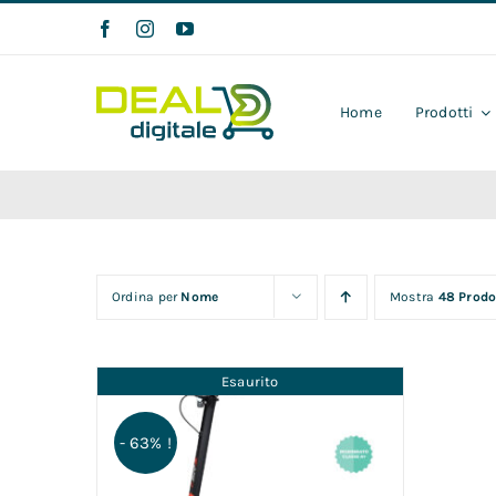
Salta
al
contenuto
Home
Prodotti
Ordina per
Nome
Mostra
48 Prodo
Esaurito
- 63% !