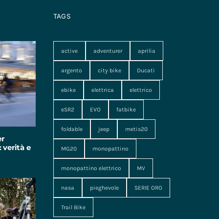
TAGS
active
adventurer
aprilia
argento
city bike
Ducati
ebike
elettrica
elettrico
eSR2
EVO
fatbike
foldable
jeep
metis20
er
 verità e
MG20
monopattino
monopattino elettrico
MV
nasa
pieghevole
SERIE ORO
Trail Bike