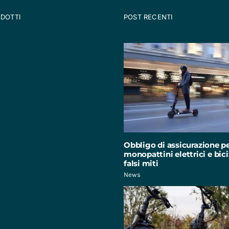
ODOTTI
POST RECENTI
Obbligo di assicurazione p
monopattini elettrici e bici:
falsi miti
News