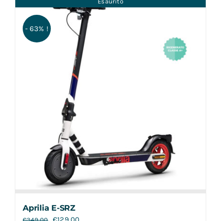
Esaurito
Contatti
- 63% !
Aprilia E-SRZ
€
129,00
€
349,00