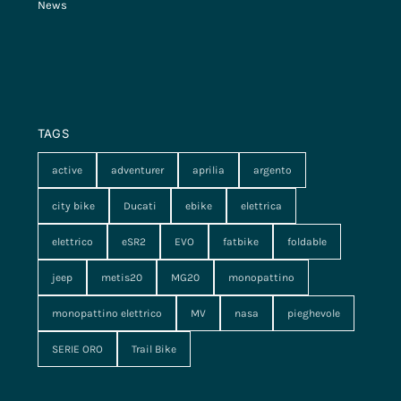
News
TAGS
active
adventurer
aprilia
argento
city bike
Ducati
ebike
elettrica
elettrico
eSR2
EVO
fatbike
foldable
jeep
metis20
MG20
monopattino
monopattino elettrico
MV
nasa
pieghevole
SERIE ORO
Trail Bike