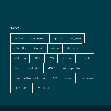
TAGS
active
adventurer
aprilia
argento
city bike
Ducati
ebike
elettrica
elettrico
eSR2
EVO
fatbike
foldable
jeep
metis20
MG20
monopattino
monopattino elettrico
MV
nasa
pieghevole
SERIE ORO
Trail Bike