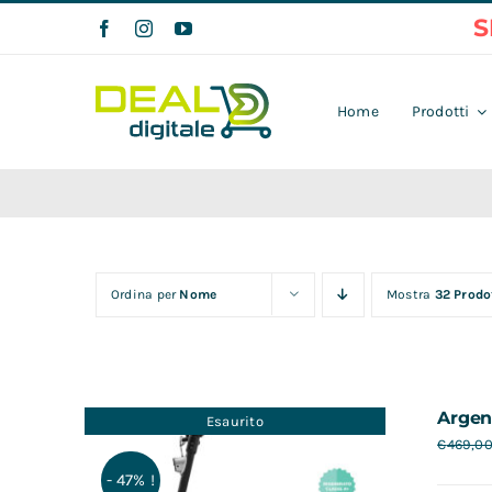
Salta
al
contenuto
Home
Prodotti
Ordina per
Nome
Mostra
32 Prodo
Argen
Esaurito
€
469,0
- 47% !