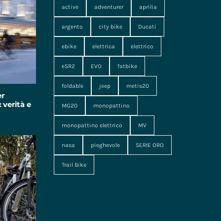
active
adventurer
aprilia
argento
city bike
Ducati
ebike
elettrica
elettrico
eSR2
EVO
fatbike
foldable
jeep
metis20
er
 verità e
MG20
monopattino
monopattino elettrico
MV
nasa
pieghevole
SERIE ORO
Trail Bike