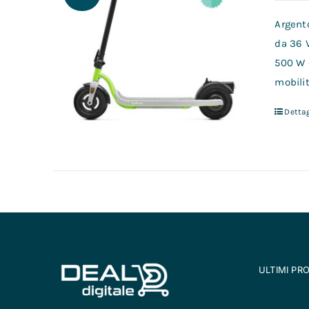
Argento
da 36 
500 W 
mobilit
Dettag
ULTIMI PR