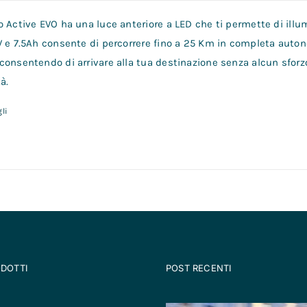
 Active EVO ha una luce anteriore a LED che ti permette di illum
V e 7.5Ah consente di percorrere fino a 25 Km in completa auto
consentendo di arrivare alla tua destinazione senza alcun sforz
à.
li
ODOTTI
POST RECENTI