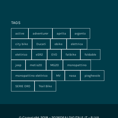
TAGS
active
adventurer
aprilia
argento
city bike
Ducati
ebike
elettrica
elettrico
eSR2
EVO
fatbike
foldable
jeep
metis20
MG20
monopattino
monopattino elettrico
MV
nasa
pieghevole
SERIE ORO
Trail Bike
© Copyright 2018 - 2026DEALDIGITALE.IT - P.IVA