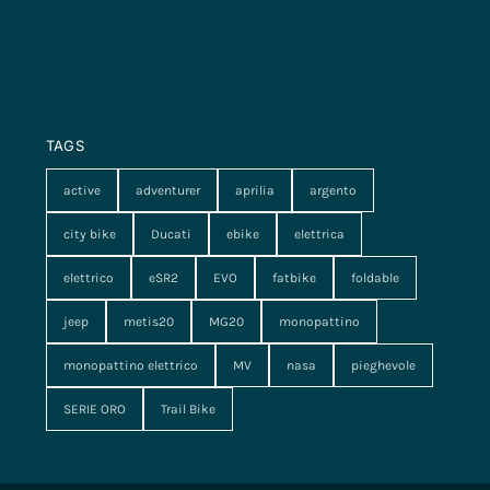
TAGS
active
adventurer
aprilia
argento
city bike
Ducati
ebike
elettrica
elettrico
eSR2
EVO
fatbike
foldable
jeep
metis20
MG20
monopattino
monopattino elettrico
MV
nasa
pieghevole
SERIE ORO
Trail Bike