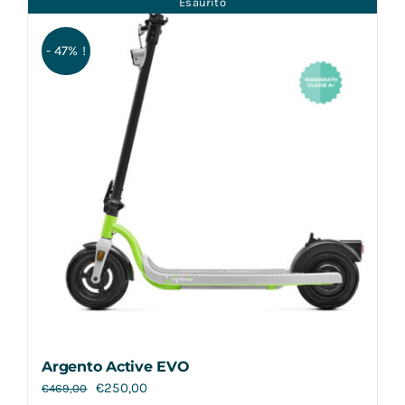
Esaurito
Contatti
- 47% !
Argento Active EVO
€
250,00
€
469,00