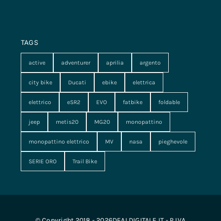
TAGS
active
adventurer
aprilia
argento
city bike
Ducati
ebike
elettrica
elettrico
eSR2
EVO
fatbike
foldable
jeep
metis20
MG20
monopattino
monopattino elettrico
MV
nasa
pieghevole
SERIE ORO
Trail Bike
© Copyright 2018 - 2026DEALDIGITALE.IT - P.IVA