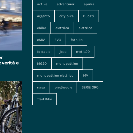
active
adventurer
aprilia
argento
city bike
Ducati
ebike
elettrica
elettrico
eSR2
EVO
fatbike
foldable
jeep
metis20
er
 verità e
MG20
monopattino
monopattino elettrico
MV
nasa
pieghevole
SERIE ORO
Trail Bike