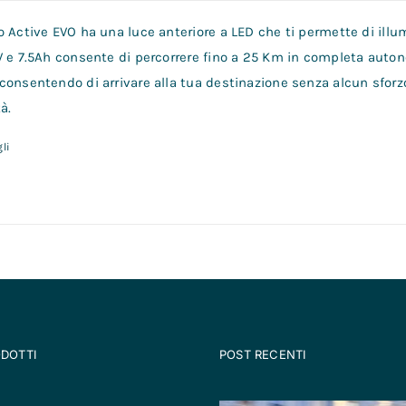
 Active EVO ha una luce anteriore a LED che ti permette di illum
V e 7.5Ah consente di percorrere fino a 25 Km in completa auto
consentendo di arrivare alla tua destinazione senza alcun sforz
à.
li
ODOTTI
POST RECENTI