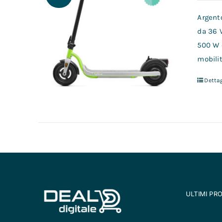
Argento
da 36 
500 W 
mobilit
Dettag
ULTIMI PR