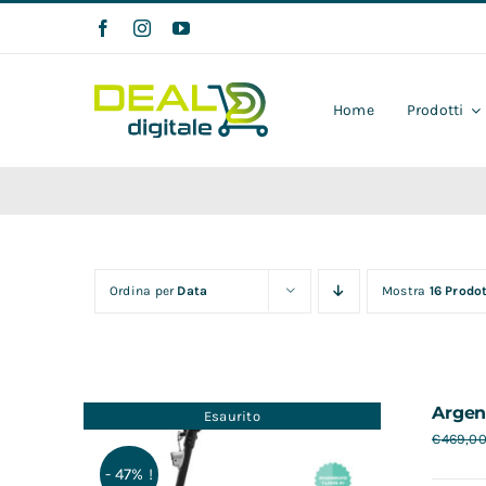
Salta
al
contenuto
Home
Prodotti
Ordina per
Data
Mostra
16 Prodot
Argen
Esaurito
€
469,0
- 47% !