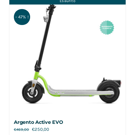
Esaurito
Contatti
- 47% !
Argento Active EVO
€
250,00
€
469,00