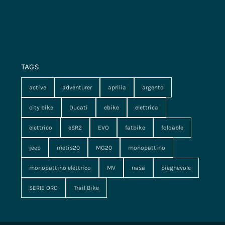
TAGS
active
adventurer
aprilia
argento
city bike
Ducati
ebike
elettrica
elettrico
eSR2
EVO
fatbike
foldable
jeep
metis20
MG20
monopattino
monopattino elettrico
MV
nasa
pieghevole
SERIE ORO
Trail Bike