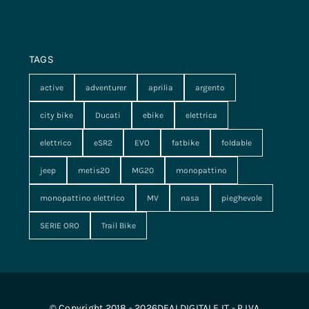
TAGS
active
adventurer
aprilia
argento
city bike
Ducati
ebike
elettrica
elettrico
eSR2
EVO
fatbike
foldable
jeep
metis20
MG20
monopattino
monopattino elettrico
MV
nasa
pieghevole
SERIE ORO
Trail Bike
© Copyright 2018 - 2026DEALDIGITALE.IT - P.IVA