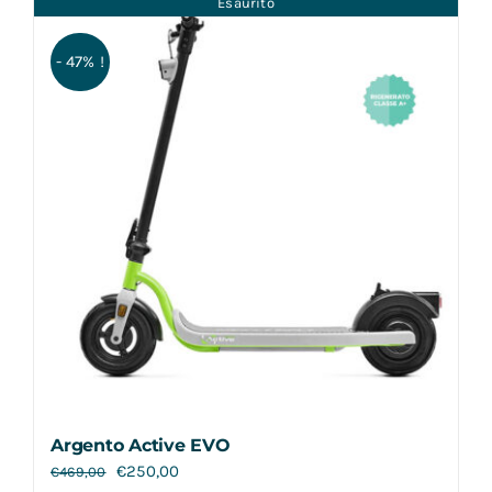
Esaurito
Contatti
- 47% !
Argento Active EVO
€
250,00
€
469,00