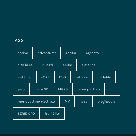
TAGS
active
adventurer
aprilia
argento
city bike
Ducati
ebike
elettrica
elettrico
eSR2
EVO
fatbike
foldable
jeep
metis20
MG20
monopattino
monopattino elettrico
MV
nasa
pieghevole
SERIE ORO
Trail Bike