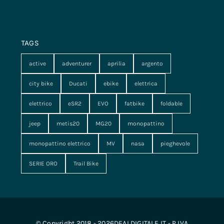
TAGS
active
adventurer
aprilia
argento
city bike
Ducati
ebike
elettrica
elettrico
eSR2
EVO
fatbike
foldable
jeep
metis20
MG20
monopattino
monopattino elettrico
MV
nasa
pieghevole
SERIE ORO
Trail Bike
© Copyright 2018 - 2026DEALDIGITALE.IT - P.IVA