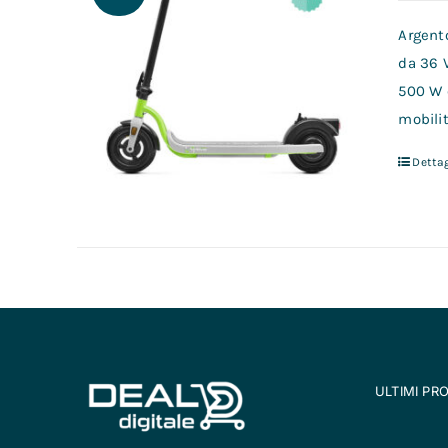
Argento
da 36 
500 W 
mobilit
Dettag
ULTIMI PR