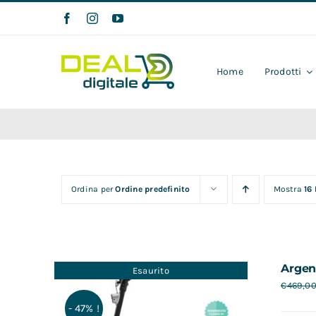
Salta
al
contenuto
Home
Prodotti
Ordina per
Ordine predefinito
Mostra
16
Argen
Esaurito
€
469,0
- 47% !