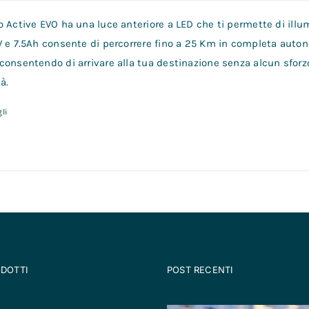
 Active EVO ha una luce anteriore a LED che ti permette di illum
V e 7.5Ah consente di percorrere fino a 25 Km in completa auto
consentendo di arrivare alla tua destinazione senza alcun sforz
à.
li
ODOTTI
POST RECENTI