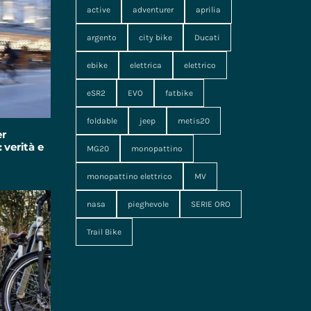
active
adventurer
aprilia
argento
city bike
Ducati
ebike
elettrica
elettrico
eSR2
EVO
fatbike
foldable
jeep
metis20
er
 verità e
MG20
monopattino
monopattino elettrico
MV
nasa
pieghevole
SERIE ORO
Trail Bike