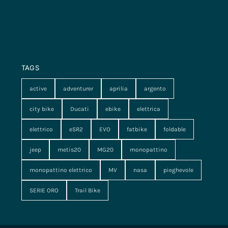
TAGS
active
adventurer
aprilia
argento
city bike
Ducati
ebike
elettrica
elettrico
eSR2
EVO
fatbike
foldable
jeep
metis20
MG20
monopattino
monopattino elettrico
MV
nasa
pieghevole
SERIE ORO
Trail Bike