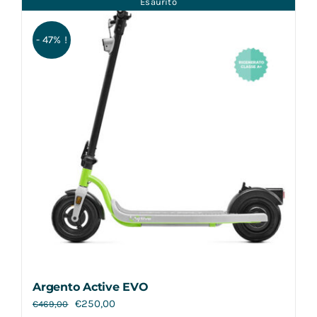
Esaurito
Contatti
- 47% !
Argento Active EVO
€
250,00
€
469,00