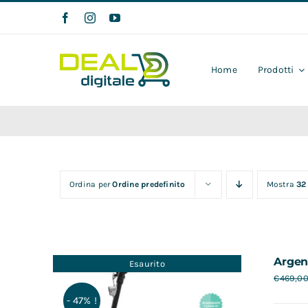
Salta
al
contenuto
Home
Prodotti
Ordina per
Ordine predefinito
Mostra
32
Argen
Esaurito
€
469,0
- 47% !