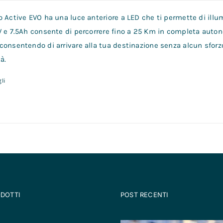
 Active EVO ha una luce anteriore a LED che ti permette di illum
V e 7.5Ah consente di percorrere fino a 25 Km in completa auto
consentendo di arrivare alla tua destinazione senza alcun sforz
à.
li
ODOTTI
POST RECENTI