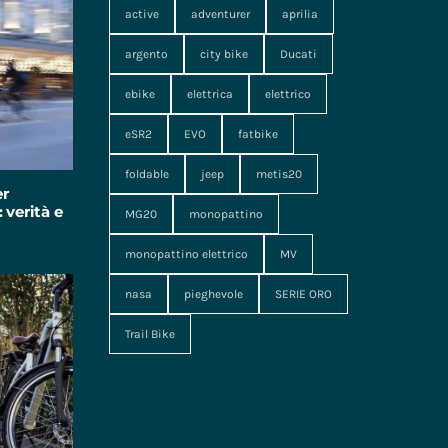
active
adventurer
aprilia
argento
city bike
Ducati
ebike
elettrica
elettrico
eSR2
EVO
fatbike
foldable
jeep
metis20
er
 verità e
MG20
monopattino
monopattino elettrico
MV
nasa
pieghevole
SERIE ORO
Trail Bike