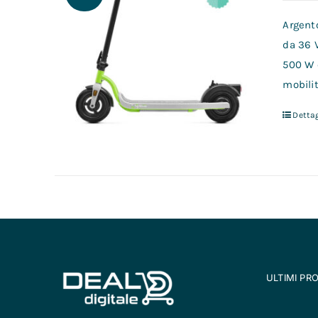
Argento
da 36 
500 W 
mobilit
Dettag
ULTIMI PR