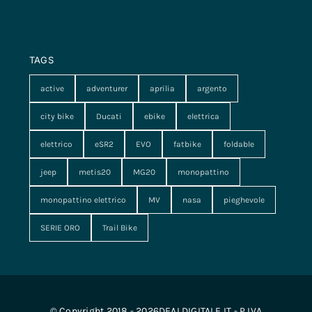
TAGS
active
adventurer
aprilia
argento
city bike
Ducati
ebike
elettrica
elettrico
eSR2
EVO
fatbike
foldable
jeep
metis20
MG20
monopattino
monopattino elettrico
MV
nasa
pieghevole
SERIE ORO
Trail Bike
© Copyright 2018 - 2026DEALDIGITALE.IT - P.IVA