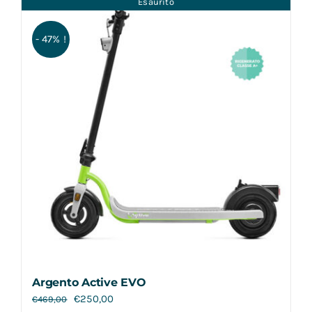
Esaurito
Contatti
- 47% !
Argento Active EVO
€
250,00
€
469,00