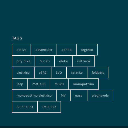
TAGS
active
adventurer
aprilia
argento
city bike
Ducati
ebike
elettrica
elettrico
eSR2
EVO
fatbike
foldable
jeep
metis20
MG20
monopattino
monopattino elettrico
MV
nasa
pieghevole
SERIE ORO
Trail Bike