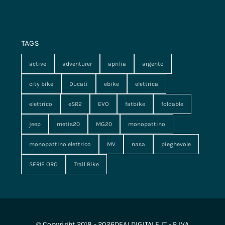
TAGS
active
adventurer
aprilia
argento
city bike
Ducati
ebike
elettrica
elettrico
eSR2
EVO
fatbike
foldable
jeep
metis20
MG20
monopattino
monopattino elettrico
MV
nasa
pieghevole
SERIE ORO
Trail Bike
© Copyright 2018 - 2026DEALDIGITALE.IT - P.IVA