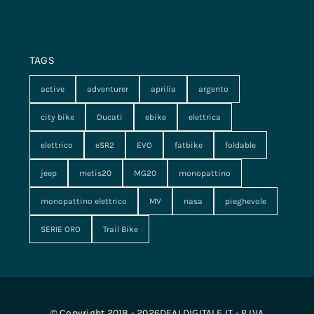
TAGS
active
adventurer
aprilia
argento
city bike
Ducati
ebike
elettrica
elettrico
eSR2
EVO
fatbike
foldable
jeep
metis20
MG20
monopattino
monopattino elettrico
MV
nasa
pieghevole
SERIE ORO
Trail Bike
© Copyright 2018 - 2026DEALDIGITALE.IT - P.IVA