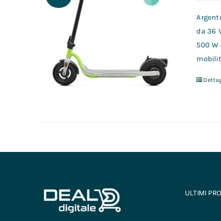
Argento
da 36 
500 W 
mobilit
Dettag
ULTIMI PR