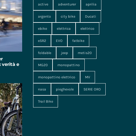
active
adventurer
aprilia
argento
city bike
Ducati
ebike
elettrica
elettrico
eSR2
EVO
fatbike
foldable
jeep
metis20
er
 verità e
MG20
monopattino
monopattino elettrico
MV
nasa
pieghevole
SERIE ORO
Trail Bike