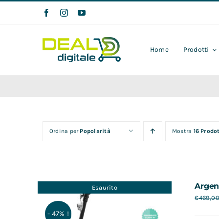
Salta
al
contenuto
Home
Prodotti
Ordina per
Popolarità
Mostra
16 Prodot
Argen
Esaurito
€
469,0
- 47% !