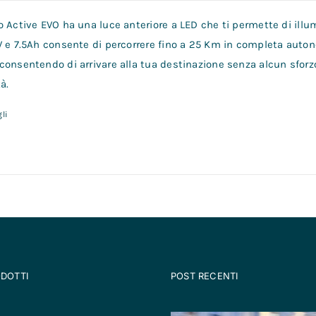
 Active EVO ha una luce anteriore a LED che ti permette di illum
V e 7.5Ah consente di percorrere fino a 25 Km in completa auto
consentendo di arrivare alla tua destinazione senza alcun sforz
à.
li
ODOTTI
POST RECENTI