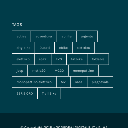
TAGS
active
adventurer
aprilia
argento
city bike
Ducati
ebike
elettrica
elettrico
eSR2
EVO
fatbike
foldable
jeep
metis20
MG20
monopattino
monopattino elettrico
MV
nasa
pieghevole
SERIE ORO
Trail Bike
© Copyright 2018 - 2026DEALDIGITALE.IT - P.IVA