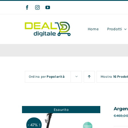
Salta
al
contenuto
Home
Prodotti
Ordina per
Popolarità
Mostra
16 Prodot
Argen
Esaurito
€
469,0
- 47% !