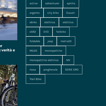
active
adventurer
aprilia
argento
city bike
Ducati
ebike
elettrica
elettrico
eSR2
EVO
fatbike
foldable
jeep
metis20
er
 verità e
MG20
monopattino
monopattino elettrico
MV
nasa
pieghevole
SERIE ORO
Trail Bike