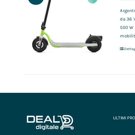
Argento
da 36 
500 W 
mobilit
Dettag
ULTIMI PR