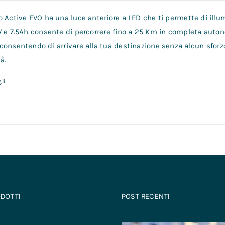
 Active EVO ha una luce anteriore a LED che ti permette di illum
V e 7.5Ah consente di percorrere fino a 25 Km in completa auto
consentendo di arrivare alla tua destinazione senza alcun sforz
à.
li
ODOTTI
POST RECENTI