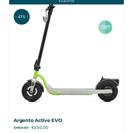
Esaurito
Contatti
- 47% !
Argento Active EVO
€
250,00
€
469,00