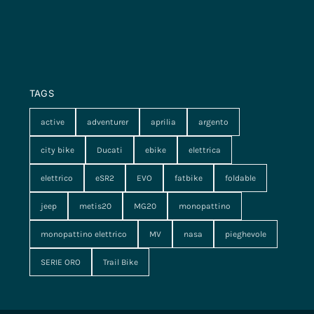
TAGS
active
adventurer
aprilia
argento
city bike
Ducati
ebike
elettrica
elettrico
eSR2
EVO
fatbike
foldable
jeep
metis20
MG20
monopattino
monopattino elettrico
MV
nasa
pieghevole
SERIE ORO
Trail Bike