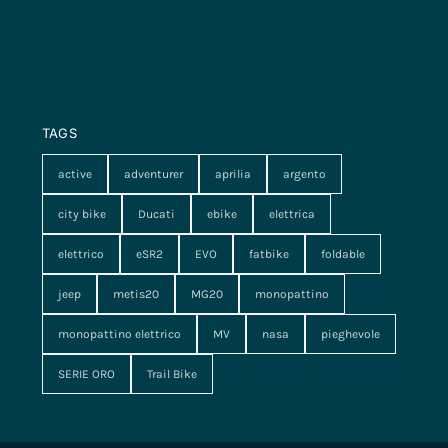
TAGS
active
adventurer
aprilia
argento
city bike
Ducati
ebike
elettrica
elettrico
eSR2
EVO
fatbike
foldable
jeep
metis20
MG20
monopattino
monopattino elettrico
MV
nasa
pieghevole
SERIE ORO
Trail Bike