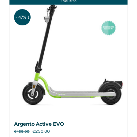
Esaurito
Contatti
- 47% !
Argento Active EVO
€
250,00
€
469,00