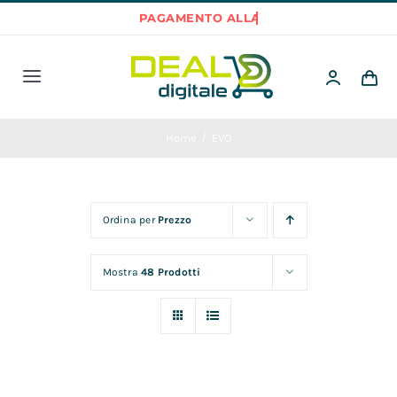
Salta
al
contenuto
Toggle
Navigation
Home
Home
EVO
Prodotti
Ordina per
Prezzo
Best Sellers
Mostra
48 Prodotti
Scegli per Categoria
Informazioni utili per l’aquisto