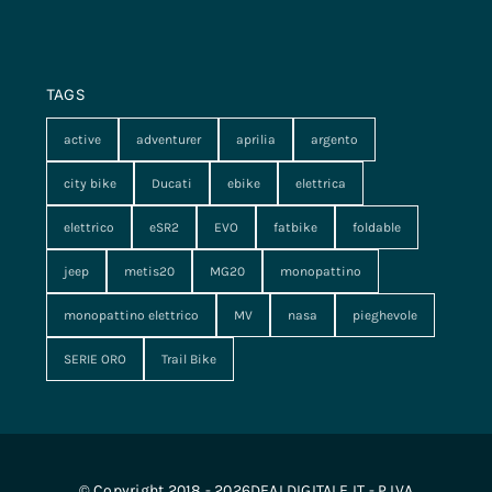
TAGS
active
adventurer
aprilia
argento
city bike
Ducati
ebike
elettrica
elettrico
eSR2
EVO
fatbike
foldable
jeep
metis20
MG20
monopattino
monopattino elettrico
MV
nasa
pieghevole
SERIE ORO
Trail Bike
© Copyright 2018 - 2026DEALDIGITALE.IT - P.IVA